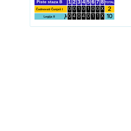
1
2
3
4
5
6
7
8
Piste staza B
TOTAL
2
0
0
1
0
1
0
0
X
Čudnovati Čunjaš I
10
0
4
0
4
0
1
1
X
Legija II