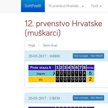
SoftPeelR
12. prvenstvo Hrvatske...
Tours
12. prvenstvo Hrvatske
(muškarci)
Final
Semi-final
20-03-2017 : 16H00
Voir Groupe
Voir Match
1
2
3
4
5
6
7
8
Piste staza A
TOTAL
5
1
0
1
0
1
1
1
X
Zagreb
2
0
1
0
1
0
0
0
X
Vis
20-03-2017 : 13H30
Voir Groupe
Voir Match