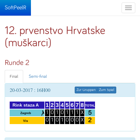
SoftPeelR
Toggle
naviga
12. prvenstvo Hrvatske
(muškarci)
Runde 2
Final
Semi-final
20-03-2017 : 16H00
Zur Gruppen
Zum Spiel
1
2
3
4
5
6
7
8
Rink staza A
TOTAL
5
1
0
1
0
1
1
1
X
Zagreb
2
0
1
0
1
0
0
0
X
Vis