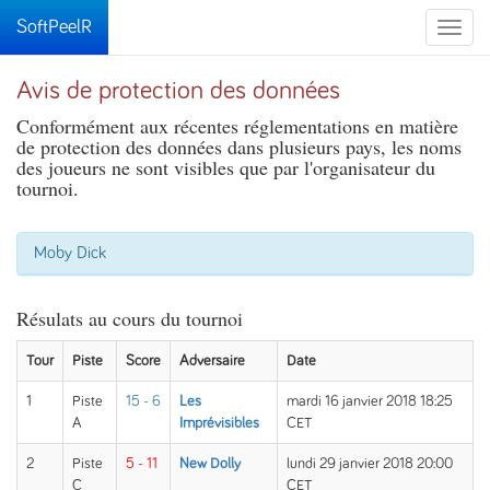
SoftPeelR
Toggle
naviga
Avis de protection des données
Conformément aux récentes réglementations en matière
de protection des données dans plusieurs pays, les noms
des joueurs ne sont visibles que par l'organisateur du
tournoi.
Moby Dick
Résulats au cours du tournoi
Tour
Piste
Score
Adversaire
Date
1
Piste
15 - 6
Les
mardi 16 janvier 2018 18:25
A
Imprévisibles
CET
2
Piste
5 - 11
New Dolly
lundi 29 janvier 2018 20:00
C
CET