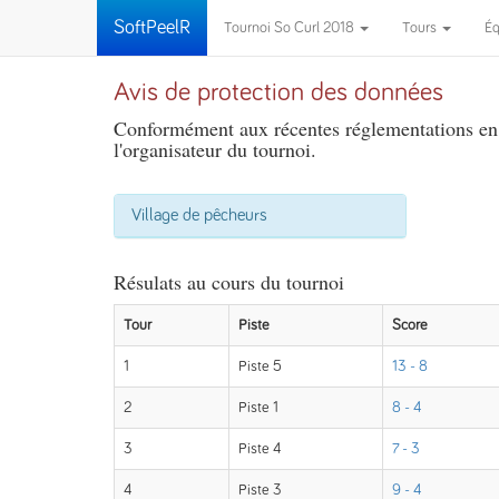
SoftPeelR
Tournoi So Curl 2018
Tours
É
Avis de protection des données
Conformément aux récentes réglementations en m
l'organisateur du tournoi.
Village de pêcheurs
Résulats au cours du tournoi
Tour
Piste
Score
1
Piste 5
13 - 8
2
Piste 1
8 - 4
3
Piste 4
7 - 3
4
Piste 3
9 - 4