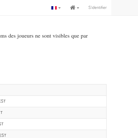
S'identifier
ms des joueurs ne sont visibles que par
CEST
ST
ST
CEST