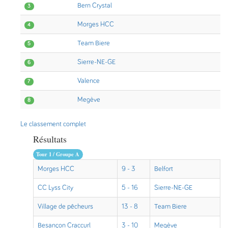
Bern Crystal
3
Morges HCC
4
Team Biere
5
Sierre-NE-GE
6
Valence
7
Megève
8
Le classement complet
Résultats
Tour 1 / Groupe A
Morges HCC
9 - 3
Belfort
CC Lyss City
5 - 16
Sierre-NE-GE
Village de pêcheurs
13 - 8
Team Biere
Besançon Craccurl
3 - 10
Megève