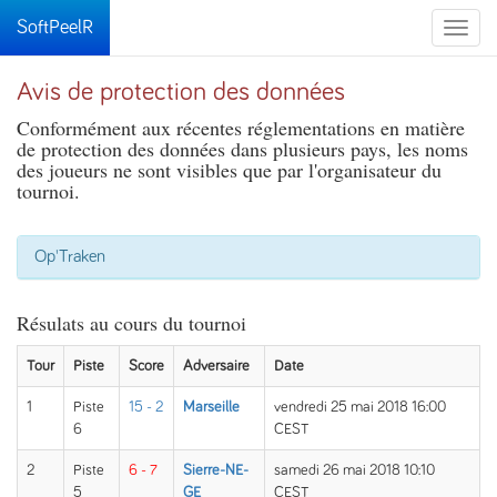
SoftPeelR
Toggle
naviga
Avis de protection des données
Conformément aux récentes réglementations en matière
de protection des données dans plusieurs pays, les noms
des joueurs ne sont visibles que par l'organisateur du
tournoi.
Op'Traken
Résulats au cours du tournoi
Tour
Piste
Score
Adversaire
Date
1
Piste
15 - 2
Marseille
vendredi 25 mai 2018 16:00
6
CEST
2
Piste
6 - 7
Sierre-NE-
samedi 26 mai 2018 10:10
5
GE
CEST