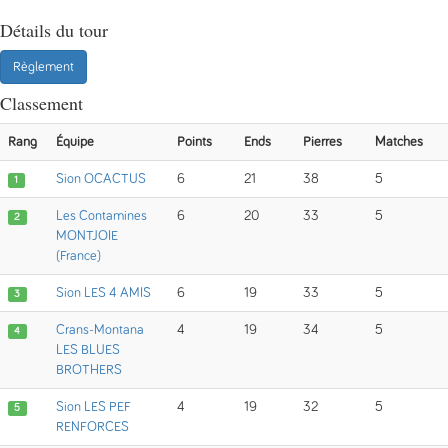
Détails du tour
Règlement
Classement
Rang
Équipe
Points
Ends
Pierres
Matches
Sion OCACTUS
6
21
38
5
1
Les Contamines
6
20
33
5
2
MONTJOIE
(France)
Sion LES 4 AMIS
6
19
33
5
3
Crans-Montana
4
19
34
5
4
LES BLUES
BROTHERS
Sion LES PEF
4
19
32
5
5
RENFORCES