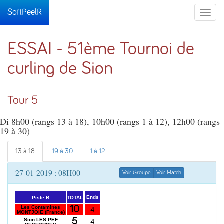
SoftPeelR
Toggle
naviga
ESSAI - 51ème Tournoi de
curling de Sion
Tour 5
Di 8h00 (rangs 13 à 18), 10h00 (rangs 1 à 12), 12h00 (rangs
19 à 30)
13 à 18
19 à 30
1 à 12
27-01-2019 : 08H00
Voir Groupe
Voir Match
Ends
TOTAL
Piste B
10
Les Contamines
4
MONTJOIE (France)
5
Sion LES PEF
4