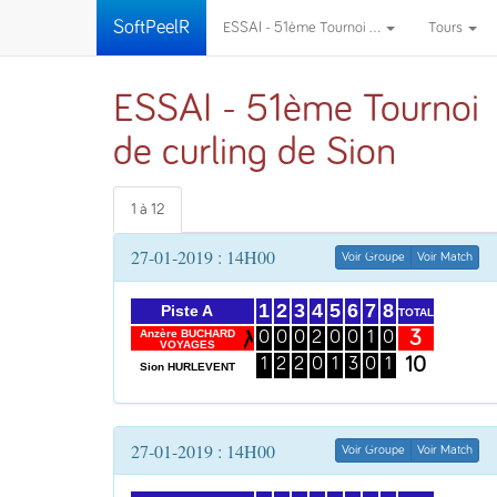
SoftPeelR
ESSAI - 51ème Tournoi ...
Tours
ESSAI - 51ème Tournoi
de curling de Sion
1 à 12
27-01-2019 : 14H00
Voir Groupe
Voir Match
1
2
3
4
5
6
7
8
Piste A
TOTAL
3
Anzère BUCHARD
0
0
0
2
0
0
1
0
VOYAGES
10
1
2
2
0
1
3
0
1
Sion HURLEVENT
27-01-2019 : 14H00
Voir Groupe
Voir Match