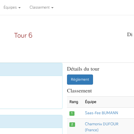
Équipes
Classement
Di 
Tour 6
Détails du tour
Règlement
Classement
Rang
Équipe
Saas-Fee BUMANN
1
Chamonix DUFOUR
2
(France)