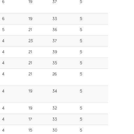
6
19
37
5
6
19
33
5
5
21
36
5
4
23
37
5
4
21
39
5
4
21
35
5
4
21
26
5
4
19
34
5
4
19
32
5
4
17
33
5
4
15
30
5