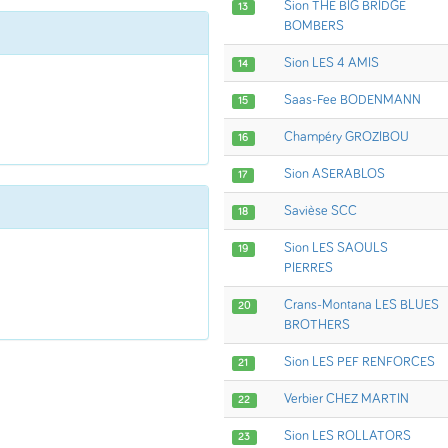
Sion THE BIG BRIDGE
13
BOMBERS
Sion LES 4 AMIS
14
Saas-Fee BODENMANN
15
Champéry GROZIBOU
16
Sion ASERABLOS
17
Savièse SCC
18
Sion LES SAOULS
19
PIERRES
Crans-Montana LES BLUES
20
BROTHERS
Sion LES PEF RENFORCES
21
Verbier CHEZ MARTIN
22
Sion LES ROLLATORS
23