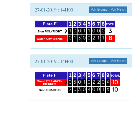
27-01-2019 : 14H00
Voir Groupe
Voir Match
1
2
3
4
5
6
7
8
Piste E
TOTAL
3
1
0
0
1
1
0
0
0
Sion POLYRIGHT
8
0
1
3
0
0
2
1
1
Watch City Bienne
27-01-2019 : 14H00
Voir Groupe
Voir Match
1
2
3
4
5
6
7
8
9
Piste F
TOTAL
10
Sion LES LANCE-
0
5
0
1
0
2
2
0
X
PIERRES
10
2
0
3
0
4
0
0
1
X
Sion OCACTUS