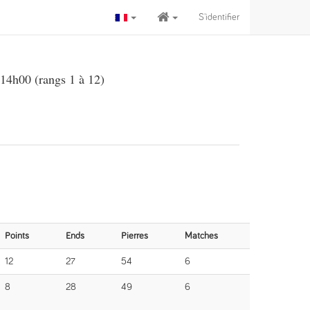
S'identifier
14h00 (rangs 1 à 12)
Points
Ends
Pierres
Matches
12
27
54
6
8
28
49
6