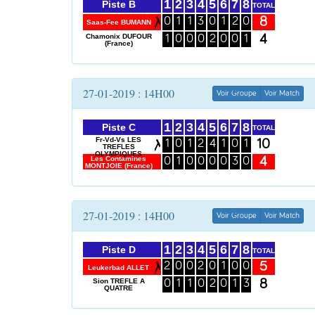
1
2
3
4
5
6
7
8
Piste B
TOTAL
8
0
1
1
3
0
1
2
0
Saas-Fee BUMANN
4
Chamonix DUFOUR
1
0
0
0
2
0
0
1
(France)
27-01-2019 : 14H00
Voir Groupe
Voir Match
1
2
3
4
5
6
7
8
Piste C
TOTAL
Fr-Vd-Vs LES
10
1
0
1
2
4
1
0
1
TREFLES
OLYMPIQUES
4
Les Contamines
0
1
0
0
0
0
3
0
MONTJOIE (France)
27-01-2019 : 14H00
Voir Groupe
Voir Match
1
2
3
4
5
6
7
8
Piste D
TOTAL
5
2
0
0
2
0
1
0
0
Leukerbad ALLET
8
Sion TREFLE A
0
1
1
0
2
0
1
3
QUATRE