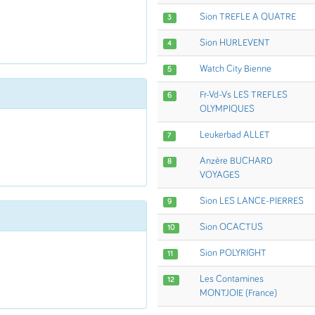
Sion TREFLE A QUATRE
3
Sion HURLEVENT
4
Watch City Bienne
5
Fr-Vd-Vs LES TREFLES
6
OLYMPIQUES
Leukerbad ALLET
7
Anzère BUCHARD
8
VOYAGES
Sion LES LANCE-PIERRES
9
Sion OCACTUS
10
Sion POLYRIGHT
11
Les Contamines
12
MONTJOIE (France)