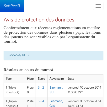
SoftPeelR
Toggle
naviga
Avis de protection des données
Conformément aux récentes réglementations en matière
de protection des données dans plusieurs pays, les noms
des joueurs ne sont visibles que par l'organisateur du
tournoi.
Sidorova, RUS
Résulats au cours du tournoi
Tour
Piste
Score
Adversaire
Date
1 (Triple-
Piste
6 - 2
Baumann,
vendredi 10 octobre 2014
Knockout)
8
SUI
11:00 CEST
1 (Triple-
Piste
6 - 4
Lehmann,
vendredi 10 octobre 2014
Knockout)
1
GER
14:30 CEST