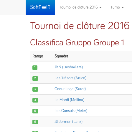
SoftPeelR
Tournoi de clôture 2016
Turno
Tournoi de clôture 2016
Classifica Gruppo Groupe 1
Rango
Squadra
JKN (Desbaillets)
1
Les Trésors (Artico)
2
CoeurLinge (Suter)
3
Le Mardi (Mellina)
4
Les Consuls (Meier)
5
Slidermen (Lanz)
6