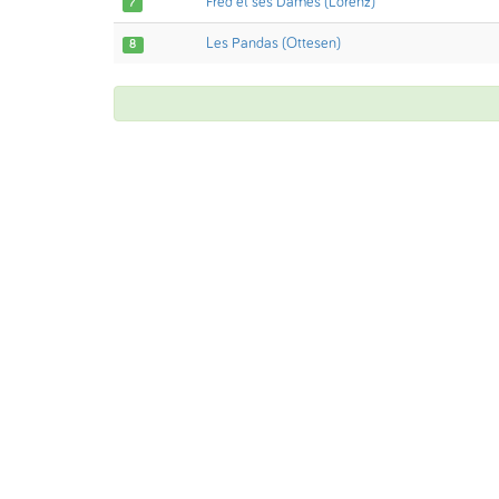
Fred et ses Dames (Lorenz)
7
Les Pandas (Ottesen)
8