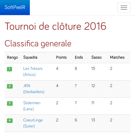
SoftPeelR
Toggle
naviga
Tournoi de clôture 2016
Classifica generale
Rango
Squadra
Points
Ends
Sasso
Matches
Les Trésors
4
8
15
2
1
(Artico)
JKN
4
7
12
2
2
(Desbaillets)
Slidermen
2
7
11
2
3
(Lanz)
CoeurLinge
2
6
13
2
4
(Suter)