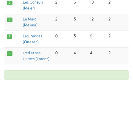
Les Consuls
2
6
10
2
5
(Meier)
Le Mardi
2
5
12
2
6
(Mellina)
Les Pandas
0
5
9
2
7
(Ottesen)
Fred et ses
0
4
4
2
8
Dames (Lorenz)