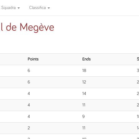
Squadra
Classifica
al de Megève
Points
Ends
S
6
18
6
12
2
4
14
4
11
2
4
9
1
2
11
1