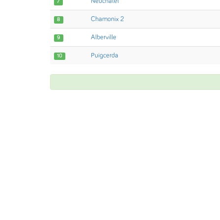
Neuchâtel
7
Chamonix 2
8
Alberville
9
Puigcerda
10