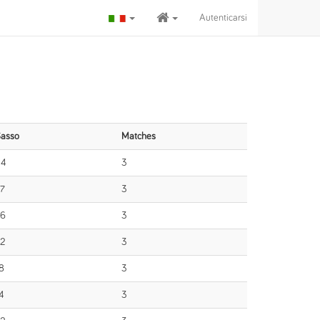
Autenticarsi
asso
Matches
34
3
7
3
26
3
2
3
8
3
4
3