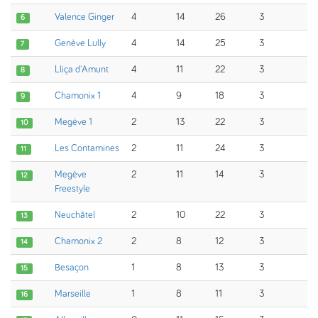
Valence Ginger
4
14
26
3
6
Genève Lully
4
14
25
3
7
Lliça d'Amunt
4
11
22
3
8
Chamonix 1
4
9
18
3
9
Megève 1
2
13
22
3
10
Les Contamines
2
11
24
3
11
Megève
2
11
14
3
12
Freestyle
Neuchâtel
2
10
22
3
13
Chamonix 2
2
8
12
3
14
Besaçon
1
8
13
3
15
Marseille
1
8
11
3
16