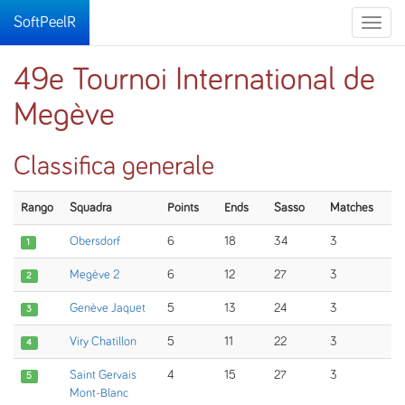
SoftPeelR
Toggle
naviga
49e Tournoi International de
Megève
Classifica generale
Rango
Squadra
Points
Ends
Sasso
Matches
Obersdorf
6
18
34
3
1
Megève 2
6
12
27
3
2
Genève Jaquet
5
13
24
3
3
Viry Chatillon
5
11
22
3
4
Saint Gervais
4
15
27
3
5
Mont-Blanc