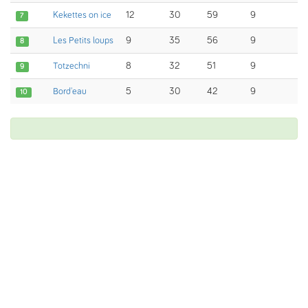
Kekettes on ice
12
30
59
9
7
Les Petits loups
9
35
56
9
8
Totzechni
8
32
51
9
9
Bord'eau
5
30
42
9
10