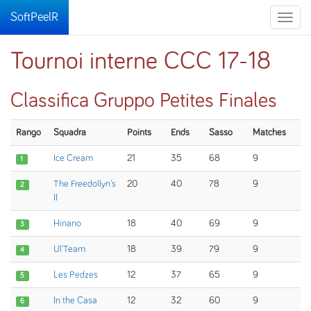
SoftPeelR
Toggle
naviga
Tournoi interne CCC 17-18
Classifica Gruppo Petites Finales
Rango
Squadra
Points
Ends
Sasso
Matches
Ice Cream
21
35
68
9
1
The Freedollyn's
20
40
78
9
2
II
Hinano
18
40
69
9
3
Ul'Team
18
39
79
9
4
Les Pedzes
12
37
65
9
5
In the Casa
12
32
60
9
6