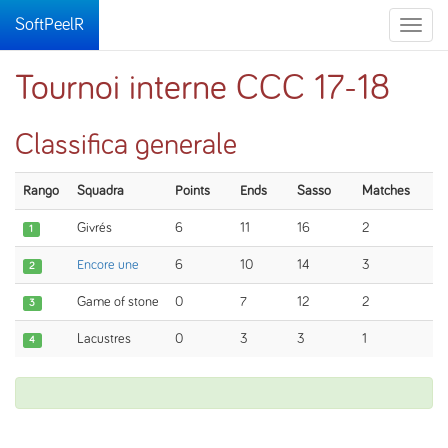
SoftPeelR
Toggle
naviga
Tournoi interne CCC 17-18
Classifica generale
Rango
Squadra
Points
Ends
Sasso
Matches
Givrés
6
11
16
2
1
Encore une
6
10
14
3
2
Game of stone
0
7
12
2
3
Lacustres
0
3
3
1
4