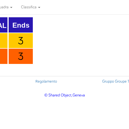
uadra
Classifica
Ends
AL
3
3
Regolamento
Gruppo Groupe 1
© Shared Object, Geneva