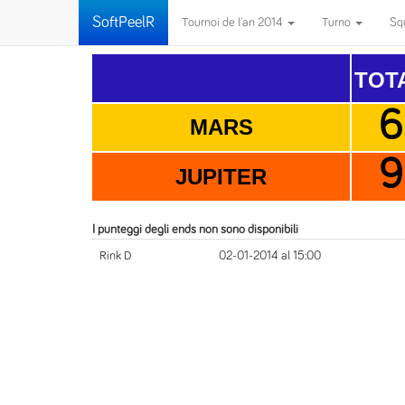
SoftPeelR
Tournoi de l'an 2014
Turno
Sq
TOT
6
MARS
9
JUPITER
I punteggi degli ends non sono disponibili
Rink D
02-01-2014 al 15:00