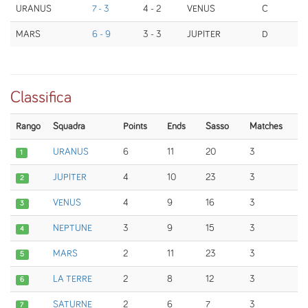
URANUS
7 - 3
4 - 2
VENUS
C
MARS
6 - 9
3 - 3
JUPITER
D
Classifica
Rango
Squadra
Points
Ends
Sasso
Matches
URANUS
6
11
20
3
1
JUPITER
4
10
23
3
2
VENUS
4
9
16
3
3
NEPTUNE
3
9
15
3
4
MARS
2
11
23
3
5
LA TERRE
2
8
12
3
6
SATURNE
2
6
7
3
7