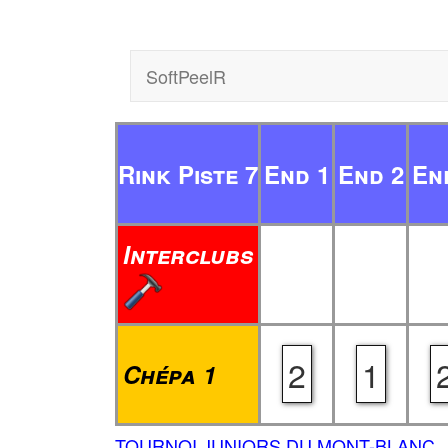
SoftPeelR
Rink Piste 7
End 1
End 2
En
Interclubs
2
1
Chépa 1
TOURNOI JUNIORS DU MONT-BLANC