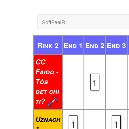
SoftPeelR
Rink 2
End 1
End 2
End 3
CC
Faido -
1
Tòs
det chi
ti?
Uznach
1
1
1