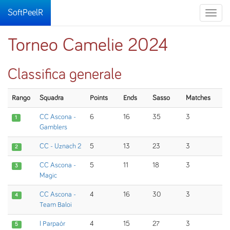
SoftPeelR
Toggle
naviga
Torneo Camelie 2024
Classifica generale
Rango
Squadra
Points
Ends
Sasso
Matches
CC Ascona -
6
16
35
3
1
Gamblers
CC - Uznach 2
5
13
23
3
2
CC Ascona -
5
11
18
3
3
Magic
CC Ascona -
4
16
30
3
4
Team Baloi
I Parpaòr
4
15
27
3
5