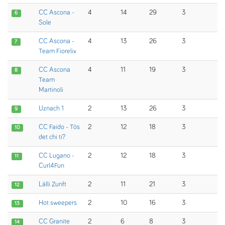
CC Ascona -
4
14
29
3
6
Sole
CC Ascona -
4
13
26
3
7
Team Fiorelix
CC Ascona
4
11
19
3
8
Team
Martinoli
Uznach 1
2
13
26
3
9
CC Faido - Tòs
2
12
18
3
10
det chi ti?
CC Lugano -
2
12
18
3
11
Curl4Fun
Lälli Zunft
2
11
21
3
12
Hot sweepers
2
10
16
3
13
CC Granite
2
6
8
3
14