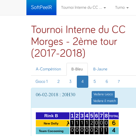
SoftPeelR
Tournoi Interne du CC ...
Turno
Tournoi Interne du CC
Morges - 2ème tour
(2017-2018)
A-Compétition
B-Bleu
B-Jaune
Gioco 1
2
3
4
5
6
7
06-02-2018 : 20H30
Vedere Gioco
Vedere il match
1
2
3
4
5
6
7
8
Rink B
TOTAL
6
1
1
1
1
2
0
0
0
New Dolly
4
0
0
0
0
0
2
1
1
Team Cocooning