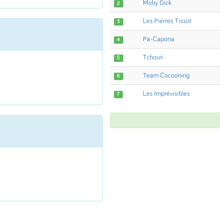
Moby Dick
2
Les Pierres Tissot
3
Pa-Capona
4
Tchouri
5
Team Cocooning
6
Les Imprévisibles
7