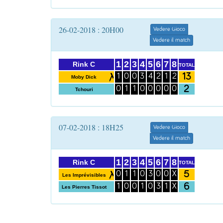
26-02-2018 : 20H00
Vedere Gioco
Vedere il match
1
2
3
4
5
6
7
8
Rink C
TOTAL
13
1
0
0
3
4
2
1
2
Moby Dick
2
0
1
1
0
0
0
0
0
Tchouri
07-02-2018 : 18H25
Vedere Gioco
Vedere il match
1
2
3
4
5
6
7
8
Rink C
TOTAL
5
0
1
1
0
3
0
0
X
Les Imprévisibles
6
1
0
0
1
0
3
1
X
Les Pierres Tissot