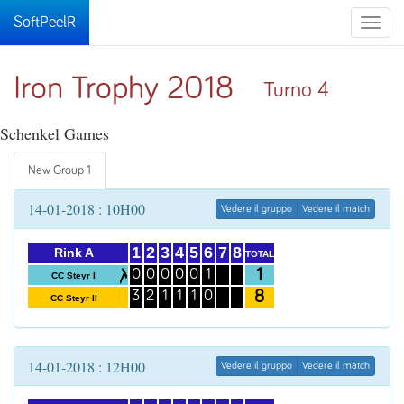
SoftPeelR
Toggle
naviga
Iron Trophy 2018
Turno 4
Schenkel Games
New Group 1
14-01-2018 : 10H00
Vedere il gruppo
Vedere il match
1
2
3
4
5
6
7
8
Rink A
TOTAL
1
0
0
0
0
0
1
CC Steyr I
8
3
2
1
1
1
0
CC Steyr II
14-01-2018 : 12H00
Vedere il gruppo
Vedere il match