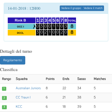
14-01-2018 : 12H00
Vedere il gruppo
Vedere il match
1
2
3
4
5
6
7
8
Rink B
TOTAL
8
0
3
0
0
1
1
0
3
OCC I
8
3
0
2
1
0
0
2
0
DCCL
Dettagli del turno
Regolamento
Classifica
Rango
Squadra
Points
Ends
Sasso
Matches
Australian Juniors
8
22
34
5
1
CC Traun I
6
21
38
5
2
KCC
6
18
39
5
3