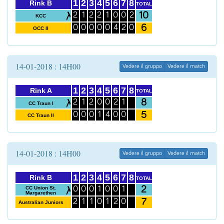
1
2
3
4
5
6
7
8
Rink B
TOTAL
10
2
1
2
2
1
0
0
2
KCC
6
0
0
0
0
0
4
2
0
OCC II
14-01-2018 : 14H00
Vedere il gruppo
Vedere il match
1
2
3
4
5
6
7
8
Rink A
TOTAL
8
2
1
2
0
0
2
1
CC Traun I
5
0
0
0
1
4
0
0
CC Traun II
14-01-2018 : 14H00
Vedere il gruppo
Vedere il match
1
2
3
4
5
6
7
8
Rink B
TOTAL
2
CC Union St.
0
0
0
1
0
0
1
Margarethen
7
2
1
1
0
1
2
0
Australian Juniors