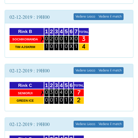
02-12-2019 : 19H00
Vedere Gioco
Vedere il match
1
2
3
4
5
6
7
Rink B
TOTAL
3
0
2
0
0
1
X
0
SOCHIKOMANDA
4
1
0
1
1
0
X
1
TIM AJSKRIM
02-12-2019 : 19H00
Vedere Gioco
Vedere il match
1
2
3
4
5
6
Rink C
TOTAL
7
0
3
0
4
0
X
SENIORJI
2
0
0
1
0
1
X
GREEN ICE
02-12-2019 : 19H00
Vedere Gioco
Vedere il match