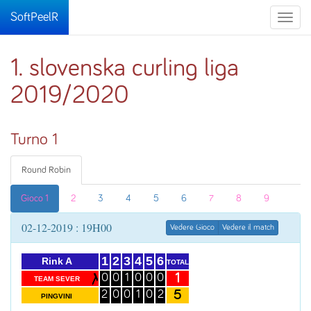
SoftPeelR
Toggle
naviga
1. slovenska curling liga
2019/2020
Turno 1
Round Robin
Gioco 1
2
3
4
5
6
7
8
9
02-12-2019 : 19H00
Vedere Gioco
Vedere il match
1
2
3
4
5
6
Rink A
TOTAL
1
0
0
1
0
0
0
TEAM SEVER
5
2
0
0
1
0
2
PINGVINI