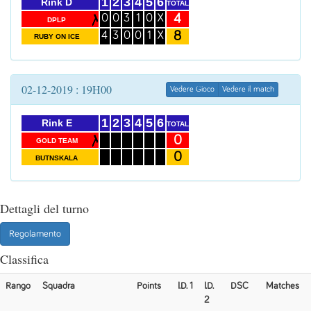
1
2
3
4
5
6
Rink D
TOTAL
4
0
0
3
1
0
X
DPLP
8
4
3
0
0
1
X
RUBY ON ICE
02-12-2019 : 19H00
Vedere Gioco
Vedere il match
1
2
3
4
5
6
Rink E
TOTAL
0
GOLD TEAM
0
BUTNSKALA
Dettagli del turno
Regolamento
Classifica
Rango
Squadra
Points
I.D. 1
I.D.
DSC
Matches
2