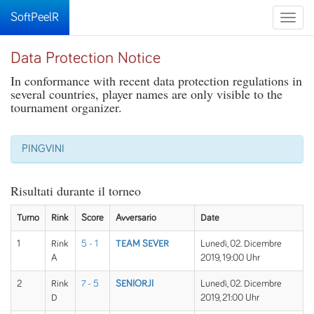
SoftPeelR
Toggle
naviga
Data Protection Notice
In conformance with recent data protection regulations in
several countries, player names are only visible to the
tournament organizer.
PINGVINI
Risultati durante il torneo
Turno
Rink
Score
Avversario
Date
1
Rink
5 - 1
TEAM SEVER
Lunedì, 02. Dicembre
A
2019, 19:00 Uhr
2
Rink
7 - 5
SENIORJI
Lunedì, 02. Dicembre
D
2019, 21:00 Uhr