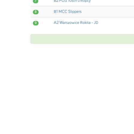
B2 POS 10sth chłopcy
7
B1 MCC Slippers
8
A2 Warszowice Rokita - JD
9