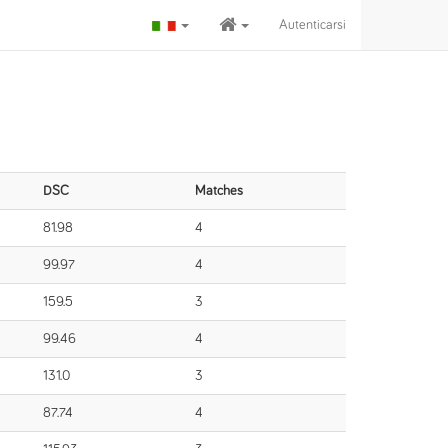
Autenticarsi
DSC
Matches
81.98
4
99.97
4
159.5
3
99.46
4
131.0
3
87.74
4