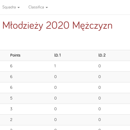
Squadra
Classifica
y Młodzieży 2020 Mężczyzn
Points
I.D. 1
I.D. 2
6
1
0
6
0
0
6
0
0
5
0
0
3
0
0
2
0
0