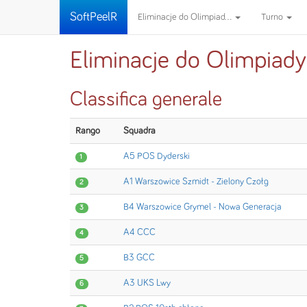
SoftPeelR
Eliminacje do Olimpiad...
Turno
Eliminacje do Olimpiad
Classifica generale
Rango
Squadra
A5 POS Dyderski
1
A1 Warszowice Szmidt - Zielony Czołg
2
B4 Warszowice Grymel - Nowa Generacja
3
A4 CCC
4
B3 GCC
5
A3 UKS Lwy
6