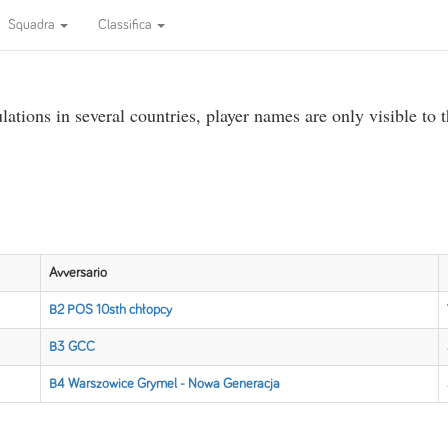
Squadra
Classifica
ations in several countries, player names are only visible to 
Avversario
B2 POS 10sth chłopcy
B3 GCC
B4 Warszowice Grymel - Nowa Generacja