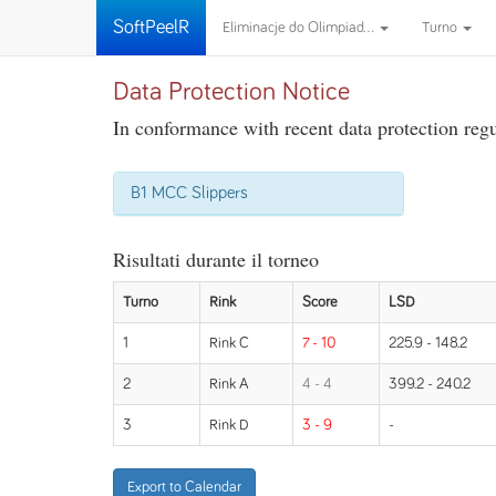
SoftPeelR
Eliminacje do Olimpiad...
Turno
Data Protection Notice
In conformance with recent data protection regul
B1 MCC Slippers
Risultati durante il torneo
Turno
Rink
Score
LSD
1
Rink C
7 - 10
225.9 - 148.2
2
Rink A
4 - 4
399.2 - 240.2
3
Rink D
3 - 9
-
Export to Calendar