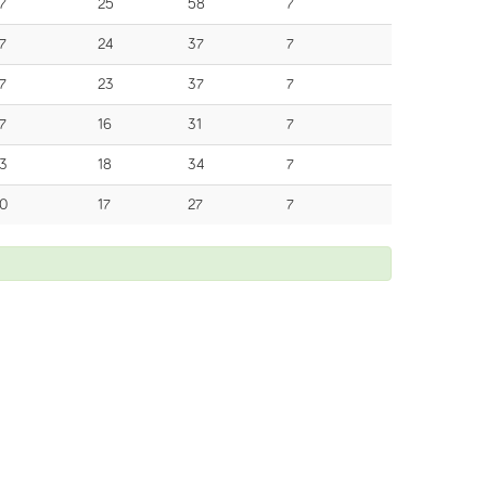
7
25
58
7
7
24
37
7
7
23
37
7
7
16
31
7
3
18
34
7
0
17
27
7