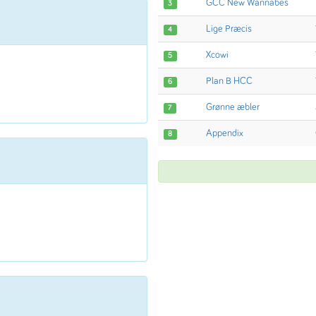
GCC New Wannabes
3
Lige Præcis
4
Xcowi
5
Plan B HCC
6
Grønne æbler
7
Appendix
8