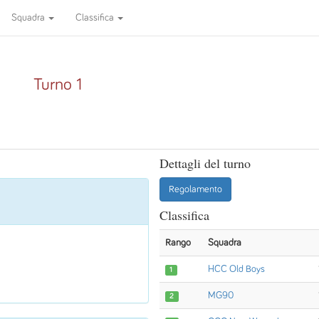
Squadra
Classifica
Turno 1
Dettagli del turno
Regolamento
Classifica
Rango
Squadra
HCC Old Boys
1
MG90
2