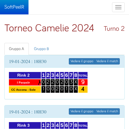
SoftPeelR
Toggle
naviga
Torneo Camelie 2024
Turno 2
Gruppo A
Gruppo B
19-01-2024 : 18H30
Vedere il gruppo
Vedere il match
1
2
3
4
5
6
7
8
Rink 2
TOTAL
9
0
2
2
0
2
0
3
X
I Parpaòr
4
1
0
0
2
0
1
0
X
CC Ascona - Sole
19-01-2024 : 18H30
Vedere il gruppo
Vedere il match
1
2
3
4
5
6
7
8
Rink 3
TOTAL