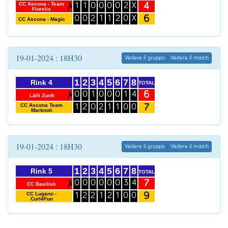
4
CC Ascona - Team
1
1
0
0
0
0
2
X
Fiorelix
6
0
0
2
1
1
2
0
X
CC Ascona - Magic
19-01-2024 : 18H30
Vedere il gruppo
Vedere il match
1
2
3
4
5
6
7
8
Rink 4
TOTAL
6
0
0
1
0
0
0
1
4
Lälli Zunft
7
CC Ascona Team
1
2
0
2
1
1
0
0
Martinoli
19-01-2024 : 18H30
Vedere il gruppo
Vedere il match
1
2
3
4
5
6
7
8
Rink 5
TOTAL
7
0
0
0
0
0
0
3
4
CC Basilisk
9
CC Lugano -
1
2
2
1
2
1
0
0
Curl4Fun