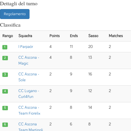
Dettagli del turno
Regolamento
Classifica
Rango
Squadra
Points
Ends
Sasso
Matches
I Parpaòr
4
11
20
2
1
CC Ascona -
4
8
13
2
2
Magic
CC Ascona -
2
9
16
2
3
Sole
CC Lugano -
2
9
12
2
4
Curl4Fun
CC Ascona -
2
8
14
2
5
Team Fiorelix
CC Ascona
2
6
8
2
6
Team Martinoli