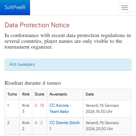
SoftPeelR
Toggle
naviga
Data Protection Notice
In conformance with recent data protection regulations in
several countries, player names are only visible to the
tournament organizer.
Hot sweepers
Risultati durante il torneo
Turno
Rink
Score
Avversario
Date
1
Rink
2 - 13
CC Ascona -
Venerdì, 19. Gennaio
3
Team Baloi
2024, 16:30 Uhr
2
Rink
9 - 2
CC Granite Zürich
Venerdì, 19. Gennaio
2
1
2024, 20:30 Uhr