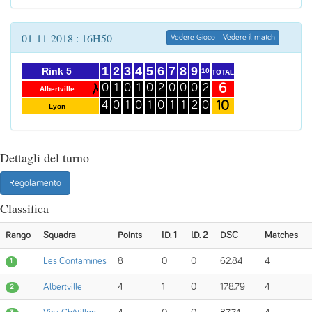
01-11-2018 : 16H50
Vedere Gioco
Vedere il match
1
2
3
4
5
6
7
8
9
Rink 5
10
TOTAL
6
0
1
0
1
0
2
0
0
0
2
Albertville
10
4
0
1
0
1
0
1
1
2
0
Lyon
Dettagli del turno
Regolamento
Classifica
Rango
Squadra
Points
I.D. 1
I.D. 2
DSC
Matches
Les Contamines
8
0
0
62.84
4
1
Albertville
4
1
0
178.79
4
2