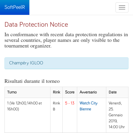
SoftPeelR
Toggle
naviga
Data Protection Notice
In conformance with recent data protection regulations in
several countries, player names are only visible to the
tournament organizer.
Champéry IGLOO
Risultati durante il torneo
Turno
Rink
Score
Avversario
Date
1 (Ve 12h00, 14h00 et
Rink
5 - 13
Watch City
Venerdì,
16h00)
B
Bienne
25.
Gennaio
2019,
14:00 Uhr