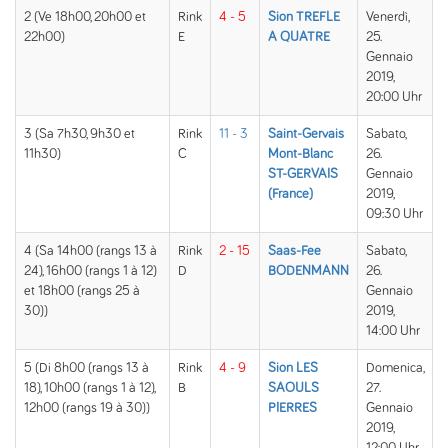
2 (Ve 18h00, 20h00 et
Rink
4 - 5
Sion TREFLE
Venerdì,
22h00)
E
A QUATRE
25.
Gennaio
2019,
20:00 Uhr
3 (Sa 7h30, 9h30 et
Rink
11 - 3
Saint-Gervais
Sabato,
11h30)
C
Mont-Blanc
26.
ST-GERVAIS
Gennaio
(France)
2019,
09:30 Uhr
4 (Sa 14h00 (rangs 13 à
Rink
2 - 15
Saas-Fee
Sabato,
24), 16h00 (rangs 1 à 12)
D
BODENMANN
26.
et 18h00 (rangs 25 à
Gennaio
30))
2019,
14:00 Uhr
5 (Di 8h00 (rangs 13 à
Rink
4 - 9
Sion LES
Domenica,
18), 10h00 (rangs 1 à 12),
B
SAOULS
27.
12h00 (rangs 19 à 30))
PIERRES
Gennaio
2019,