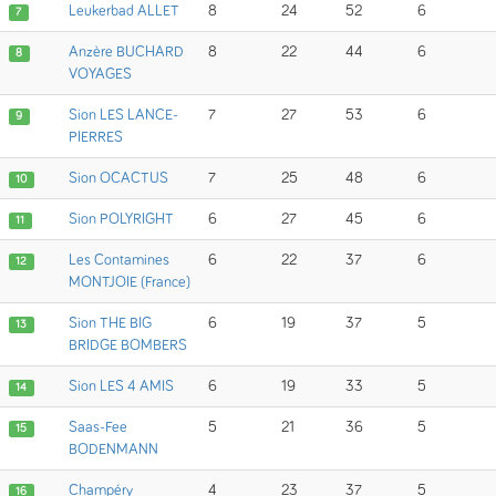
Leukerbad ALLET
8
24
52
6
7
Anzère BUCHARD
8
22
44
6
8
VOYAGES
Sion LES LANCE-
7
27
53
6
9
PIERRES
Sion OCACTUS
7
25
48
6
10
Sion POLYRIGHT
6
27
45
6
11
Les Contamines
6
22
37
6
12
MONTJOIE (France)
Sion THE BIG
6
19
37
5
13
BRIDGE BOMBERS
Sion LES 4 AMIS
6
19
33
5
14
Saas-Fee
5
21
36
5
15
BODENMANN
Champéry
4
23
37
5
16