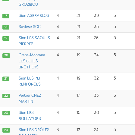
GROZIBOU
Sion ASERABLOS
4
21
39
5
17
Savièse SCC
4
21
35
5
18
Sion LES SAOULS
4
21
26
5
19
PIERRES
Crans-Montana
4
19
34
5
20
LES BLUES
BROTHERS
Sion LES PEF
4
19
32
5
21
RENFORCES
Verbier CHEZ
4
17
33
5
22
MARTIN
Sion LES
4
15
30
5
23
ROLLATORS
Sion LES DRÔLES
3
17
24
5
24