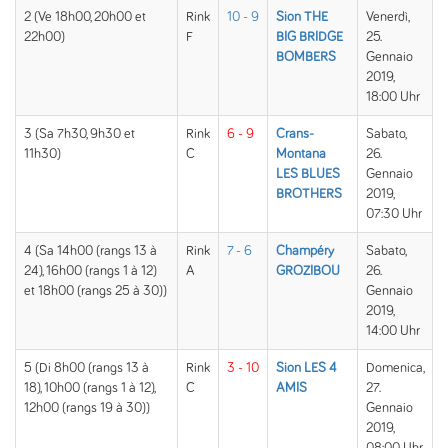
2 (Ve 18h00, 20h00 et
Rink
10 - 9
Sion THE
Venerdì,
22h00)
F
BIG BRIDGE
25.
BOMBERS
Gennaio
2019,
18:00 Uhr
3 (Sa 7h30, 9h30 et
Rink
6 - 9
Crans-
Sabato,
11h30)
C
Montana
26.
LES BLUES
Gennaio
BROTHERS
2019,
07:30 Uhr
4 (Sa 14h00 (rangs 13 à
Rink
7 - 6
Champéry
Sabato,
24), 16h00 (rangs 1 à 12)
A
GROZIBOU
26.
et 18h00 (rangs 25 à 30))
Gennaio
2019,
14:00 Uhr
5 (Di 8h00 (rangs 13 à
Rink
3 - 10
Sion LES 4
Domenica,
18), 10h00 (rangs 1 à 12),
C
AMIS
27.
12h00 (rangs 19 à 30))
Gennaio
2019,