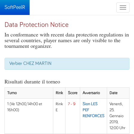
SoftPeelR
Toggle
naviga
Data Protection Notice
In conformance with recent data protection regulations in
several countries, player names are only visible to the
tournament organizer.
Verbier CHEZ MARTIN
Risultati durante il torneo
Turno
Rink
Score
Avversario
Date
1 (Ve 12h00, 14h00 et
Rink
7 - 9
Sion LES
Venerdì,
16h00)
E
PEF
25.
RENFORCES
Gennaio
2019,
12:00 Uhr