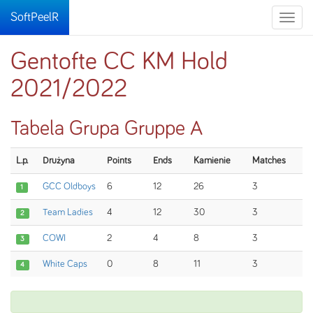
SoftPeelR
Toggle
naviga
Gentofte CC KM Hold
2021/2022
Tabela Grupa Gruppe A
L.p.
Drużyna
Points
Ends
Kamienie
Matches
GCC Oldboys
6
12
26
3
1
Team Ladies
4
12
30
3
2
COWI
2
4
8
3
3
White Caps
0
8
11
3
4