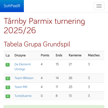
SoftPeelR
Toggle
naviga
Tårnby Parmix turnering
2025/26
Tabela Grupa Grundspil
L.p.
Drużyna
Points
Ends
Kamienie
Matches
De Ekstremt
4
15
27
3
1
Utrolige
Team Wiksten
4
14
26
3
2
Team MK
4
11
25
3
3
Turtelduerne
0
8
13
3
4