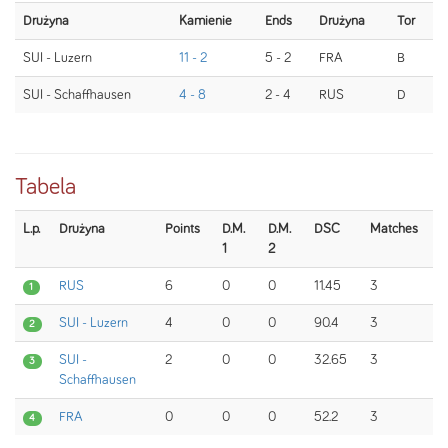
Drużyna
Kamienie
Ends
Drużyna
Tor
SUI - Luzern
11 - 2
5 - 2
FRA
B
SUI - Schaffhausen
4 - 8
2 - 4
RUS
D
Tabela
L.p.
Drużyna
Points
D.M.
D.M.
DSC
Matches
1
2
RUS
6
0
0
11.45
3
1
SUI - Luzern
4
0
0
90.4
3
2
SUI -
2
0
0
32.65
3
3
Schaffhausen
FRA
0
0
0
52.2
3
4