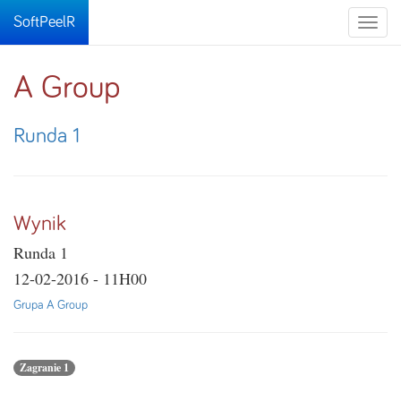
SoftPeelR
Toggle
naviga
A Group
Runda 1
Wynik
Runda 1
12-02-2016 - 11H00
Grupa A Group
Zagranie 1