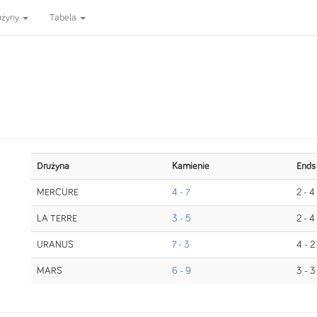
użyny
Tabela
Drużyna
Kamienie
Ends
MERCURE
4 - 7
2 - 4
LA TERRE
3 - 5
2 - 4
URANUS
7 - 3
4 - 2
MARS
6 - 9
3 - 3