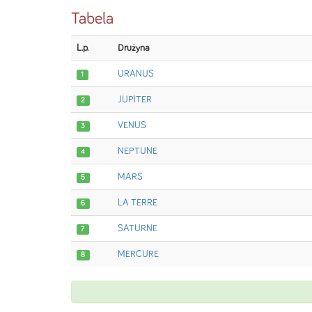
Tabela
L.p.
Drużyna
URANUS
1
JUPITER
2
VENUS
3
NEPTUNE
4
MARS
5
LA TERRE
6
SATURNE
7
MERCURE
8