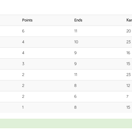
Points
Ends
Ka
6
11
20
4
10
23
4
9
16
3
9
15
2
11
23
2
8
12
2
6
7
1
8
15