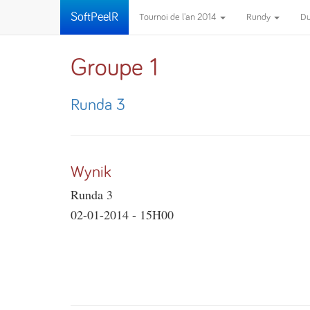
SoftPeelR
Tournoi de l'an 2014
Rundy
D
Groupe 1
Runda 3
Wynik
Runda 3
02-01-2014 - 15H00