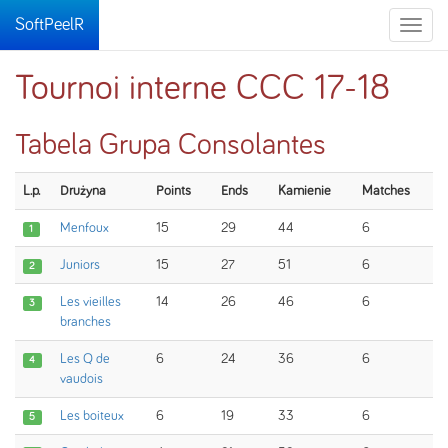
SoftPeelR
Toggle
naviga
Tournoi interne CCC 17-18
Tabela Grupa Consolantes
L.p.
Drużyna
Points
Ends
Kamienie
Matches
Menfoux
15
29
44
6
1
Juniors
15
27
51
6
2
Les vieilles
14
26
46
6
3
branches
Les Q de
6
24
36
6
4
vaudois
Les boiteux
6
19
33
6
5