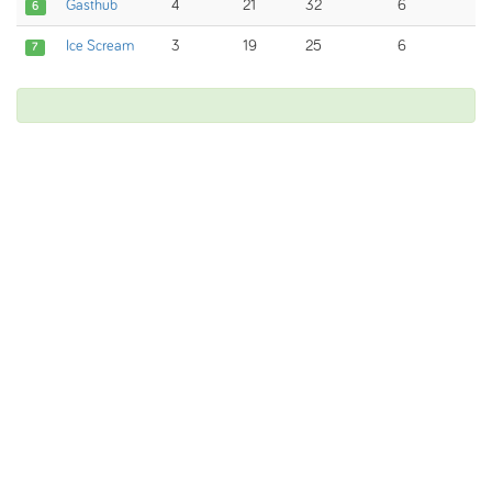
Gasthub
4
21
32
6
6
Ice Scream
3
19
25
6
7