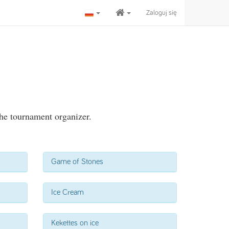
Zaloguj się
the tournament organizer.
Game of Stones
Ice Cream
Kekettes on ice