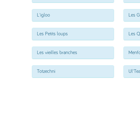
L'igloo
Les G
Les Petits loups
Les Q
Les vieilles branches
Menf
Totzechni
Ul'Te