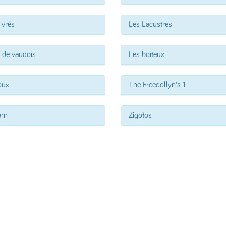
ivrés
Les Lacustres
 de vaudois
Les boiteux
oux
The Freedollyn's 1
am
Zigotos