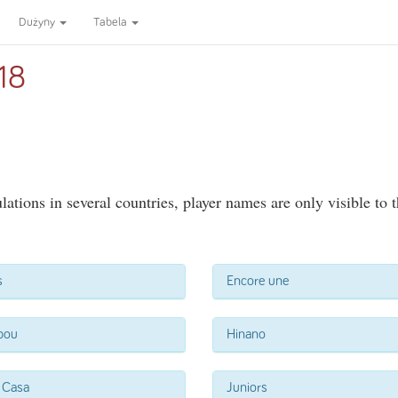
Dużyny
Tabela
18
ations in several countries, player names are only visible to 
s
Encore une
bou
Hinano
e Casa
Juniors