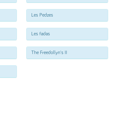
Les Pedzes
Les fadas
The Freedollyn's II