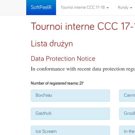
SoftPeelR
Tournoi interne CCC 17-18
Rundy
Tournoi interne CCC 17-
Lista drużyn
Data Protection Notice
In conformance with recent data protection regul
Number of registered teams: 27
Bord'eau
Cairn
Gasthub
Grozi
Ice Scream
In th