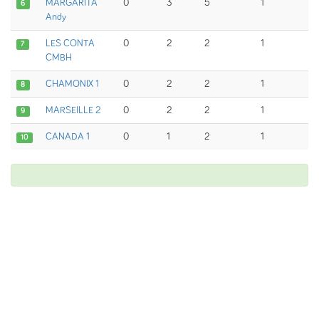
MARGARITA
0
3
5
1
6
Andy
LES CONTA
0
2
2
1
7
CMBH
CHAMONIX 1
0
2
2
1
8
MARSEILLE 2
0
2
2
1
9
CANADA 1
0
1
2
1
10