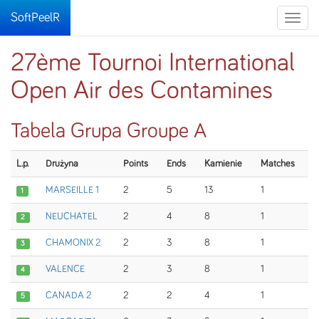
SoftPeelR
Toggle
naviga
27ème Tournoi International
Open Air des Contamines
Tabela Grupa Groupe A
L.p.
Drużyna
Points
Ends
Kamienie
Matches
MARSEILLE 1
2
5
13
1
1
NEUCHATEL
2
4
8
1
2
CHAMONIX 2
2
3
8
1
3
VALENCE
2
3
8
1
4
CANADA 2
2
2
4
1
5