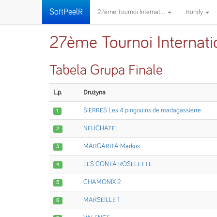
SoftPeelR
27ème Tournoi Internat...
Rundy
27ème Tournoi Internat
Tabela Grupa Finale
L.p.
Drużyna
SIERRES Les 4 pingouins de madagassierre
1
NEUCHATEL
2
MARGARITA Markus
3
LES CONTA ROSELETTE
4
CHAMONIX 2
5
MARSEILLE 1
6