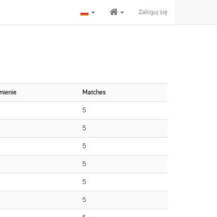
Zaloguj się
mienie
Matches
5
5
5
5
5
5