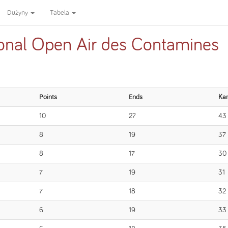
Dużyny
Tabela
ional Open Air des Contamines
Points
Ends
Ka
10
27
43
8
19
37
8
17
30
7
19
31
7
18
32
6
19
33