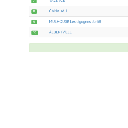
VALENCE
7
CANADA 1
8
MULHOUSE Les cigognes du 68
9
ALBERTVILLE
10