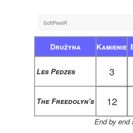
SoftPeelR
Drużyna
Kamienie
3
Les Pedzes
12
The Freedolyn's
End by end s