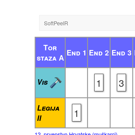
SoftPeelR
Tor
End 1
End 2
End 3
staza A
1
3
Vis
Legija
1
II
12. prvenstvo Hrvatske (muškarci)