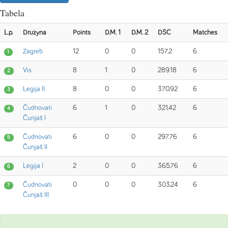
Tabela
L.p.
Drużyna
Points
D.M. 1
D.M. 2
DSC
Matches
Zagreb
12
0
0
157.2
6
1
Vis
8
1
0
289.18
6
2
Legija II
8
0
0
370.92
6
3
Čudnovati
6
1
0
321.42
6
4
Čunjaš I
Čudnovati
6
0
0
297.76
6
5
Čunjaš II
Legija I
2
0
0
365.76
6
6
Čudnovati
0
0
0
303.24
6
7
Čunjaš III