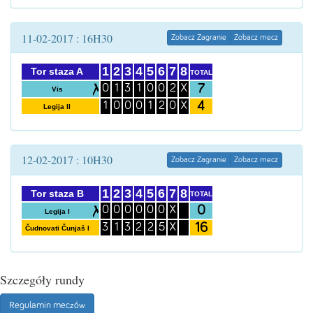
11-02-2017 : 16H30
Zobacz Zagranie
Zobacz mecz
1
2
3
4
5
6
7
8
Tor staza A
TOTAL
7
0
1
3
1
0
0
2
X
Vis
4
1
0
0
0
1
2
0
X
Legija II
12-02-2017 : 10H30
Zobacz Zagranie
Zobacz mecz
1
2
3
4
5
6
7
8
Tor staza B
TOTAL
0
0
0
0
0
0
0
X
Legija I
16
3
1
3
2
2
5
X
Čudnovati Čunjaš I
Szczegóły rundy
Regulamin meczów