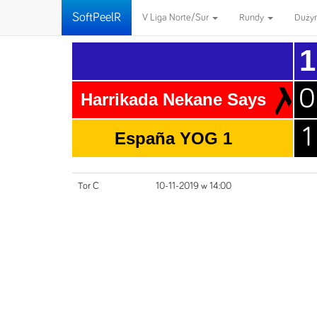
SoftPeelR
V Liga Norte/Sur
Rundy
Duży
1
0
Harrikada Nekane Says
1
España YOG 1
Tor C
10-11-2019 w 14:00