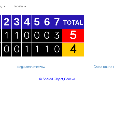
ny
Tabela
2
3
4
5
6
7
TOTAL
5
1
1
0
0
0
3
4
0
0
1
1
1
0
Regulamin meczów
Grupa Round 
© Shared Object, Geneva