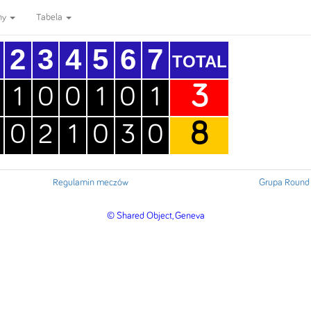
ny
Tabela
2
3
4
5
6
7
TOTAL
3
1
0
0
1
0
1
8
0
2
1
0
3
0
Regulamin meczów
Grupa Round
© Shared Object, Geneva