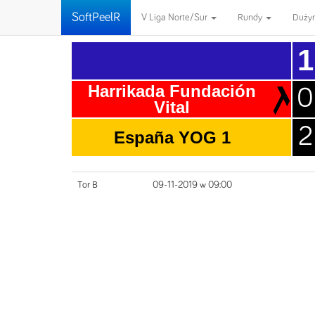
SoftPeelR
V Liga Norte/Sur
Rundy
Duży
1
Harrikada Fundación
0
Vital
2
España YOG 1
Tor B
09-11-2019 w 09:00