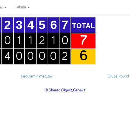
ny
Tabela
2
3
4
5
6
7
TOTAL
7
0
1
1
2
1
0
6
4
0
0
0
0
2
Regulamin meczów
Grupa Round 
© Shared Object, Geneva