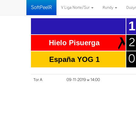
SoftPeelR
V Liga Norte/Sur
Rundy
Duży
1
2
Hielo Pisuerga
0
España YOG 1
Tor A
09-11-2019 w 14:00