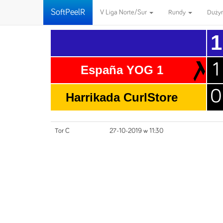
SoftPeelR
V Liga Norte/Sur
Rundy
Duży
1
1
España YOG 1
0
Harrikada CurlStore
Tor C
27-10-2019 w 11:30