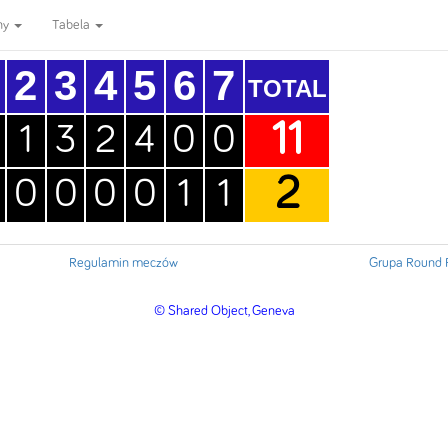
ny
Tabela
2
3
4
5
6
7
TOTAL
11
1
3
2
4
0
0
2
0
0
0
0
1
1
Regulamin meczów
Grupa Round 
© Shared Object, Geneva