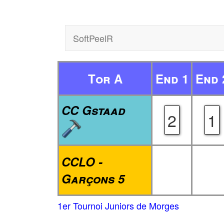
SoftPeelR
Tor A
End 1
End 
CC Gstaad
2
1
CCLO -
Garçons 5
1er Tournoi Juniors de Morges