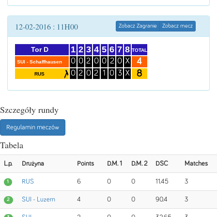
12-02-2016 : 11H00
Zobacz Zagranie
Zobacz mecz
1
2
3
4
5
6
7
8
Tor D
TOTAL
4
0
0
2
0
0
2
0
X
SUI - Schaffhausen
8
0
2
0
2
1
0
3
X
RUS
Szczegóły rundy
Regulamin meczów
Tabela
L.p.
Drużyna
Points
D.M. 1
D.M. 2
DSC
Matches
RUS
6
0
0
11.45
3
1
SUI - Luzern
4
0
0
90.4
3
2