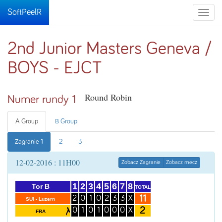
SoftPeelR
Toggle
naviga
2nd Junior Masters Geneva /
BOYS - EJCT
Round Robin
Numer rundy 1
A Group
B Group
Zagranie 1
2
3
12-02-2016 : 11H00
Zobacz Zagranie
Zobacz mecz
1
2
3
4
5
6
7
8
Tor B
TOTAL
11
2
0
1
0
2
3
3
X
SUI - Luzern
2
0
1
0
1
0
0
0
X
FRA